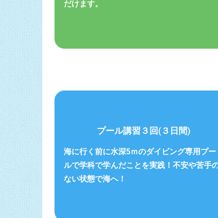
だけます。
プール講習３回(３日間)
海に行く前に水深
5
ｍの
ダイビング専用プー
ルで
学科で学んだことを実践！
不安や苦手
ない状態で海へ！