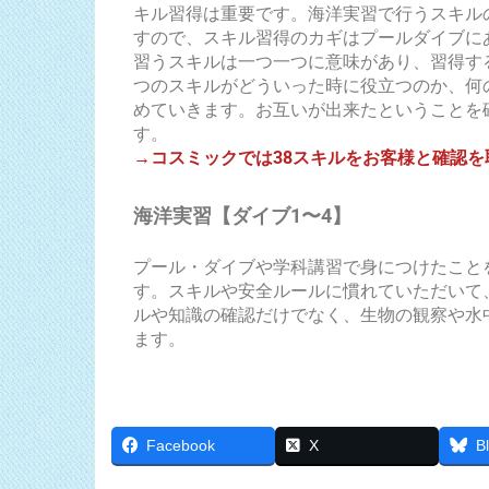
キル習得は重要です。海洋実習で行うスキル
すので、スキル習得のカギはプールダイブに
習うスキルは一つ一つに意味があり、習得す
つのスキルがどういった時に役立つのか、何
めていきます。お互いが出来たということを
す。
→コスミックでは38スキルをお客様と確認
海洋実習【ダイブ1〜4】
プール・ダイブや学科講習で身につけたこと
す。スキルや安全ルールに慣れていただいて
ルや知識の確認だけでなく、生物の観察や水
ます。
Facebook
X
B