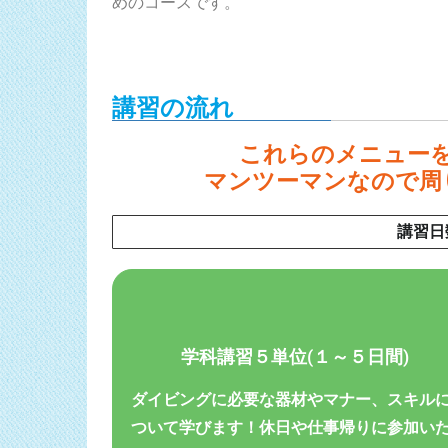
めのコースです。
講習の流れ
これらのメニュー
マンツーマンなので周
講習日
学科講習５単位(１～５日間)
ダイビングに必要な器材や
マナー、スキル
ついて学びます！
休日や仕事帰りに参加い