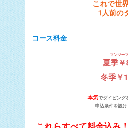
これで世
1人前の
コース料金
マンツーマ
夏季￥
冬季￥11
本気
でダイビング
申込
条件を設け
これらすべて料金込み