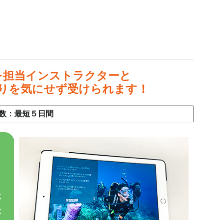
を担当インストラクターと
りを気にせず受けられます！
数：最短５日間
に
た