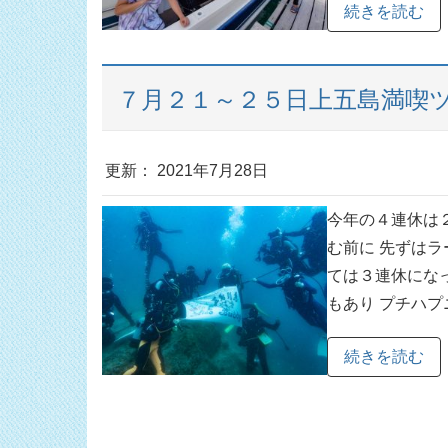
続きを読む
７月２１～２５日上五島満喫ツ
更新： 2021年7月28日
今年の４連休は
む前に 先ずはラ
ては３連休にな
もあり プチハプニ
続きを読む