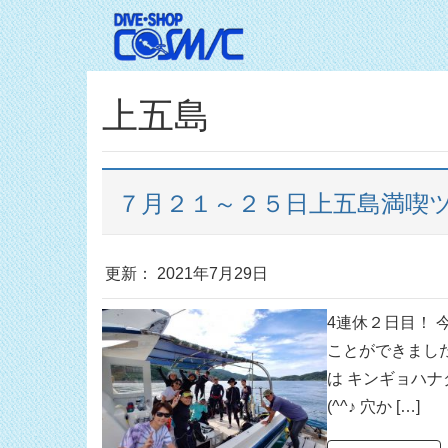
上五島
７月２１～２５日上五島満喫ツ
更新： 2021年7月29日
4連休２日目！ 
ことができまし
は キンギョハナ
(^^♪ 穴か […]