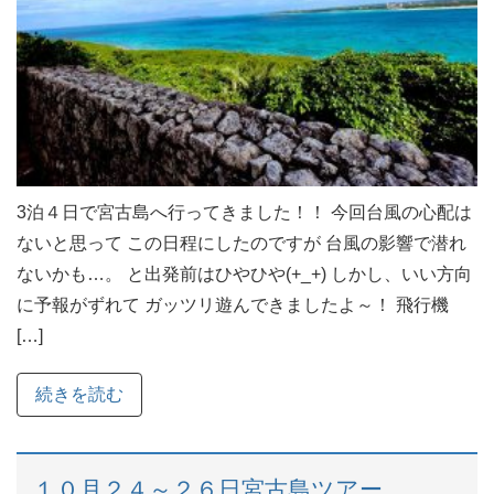
3泊４日で宮古島へ行ってきました！！ 今回台風の心配は
ないと思って この日程にしたのですが 台風の影響で潜れ
ないかも…。 と出発前はひやひや(+_+) しかし、いい方向
に予報がずれて ガッツリ遊んできましたよ～！ 飛行機
[…]
続きを読む
１０月２４～２６日宮古島ツアー