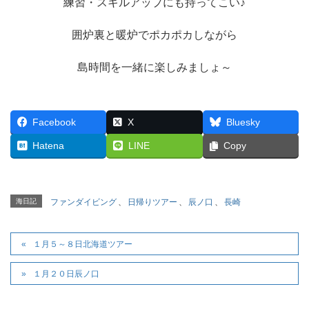
練習・スキルアップにも持ってこい♪
囲炉裏と暖炉でポカポカしながら
島時間を一緒に楽しみましょ～
Facebook
X
Bluesky
Hatena
LINE
Copy
海日記
ファンダイビング
、
日帰りツアー
、
辰ノ口
、
長崎
１月５～８日北海道ツアー
１月２０日辰ノ口