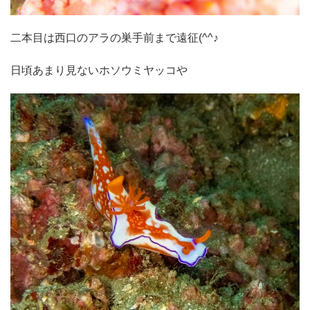
二本目は西口のアラの巣手前まで遠征(^^♪
日頃あまり見ないホソウミヤッコや