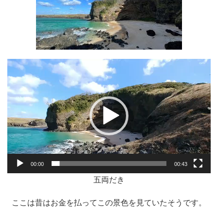
動
画
プ
レ
ー
ヤ
ー
00:00
00:43
五両だき
ここは昔はお金を払ってこの景色を見ていたそうです。