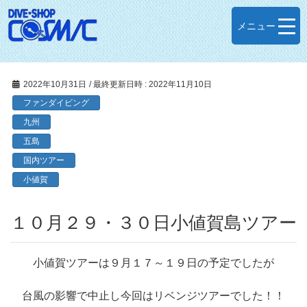
メニュー
2022年10月31日
/ 最終更新日時 :
2022年11月10日
ファンダイビング
九州
五島
国内ツアー
小値賀
１０月２９・３０日小値賀島ツアー
小値賀ツアーは９月１７～１９日の予定でしたが
台風の影響で中止し今回はリベンジツアーでした！！