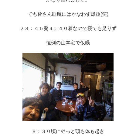
でも皆さん睡魔にはかなわず爆睡(笑)
２３：４５発４：４０着なので寝ても足りず
恒例の山本宅で仮眠
８：３０頃にやっと頭も体も起き