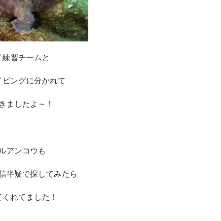
イ練習チームと
イビングに分かれて
きましたよ～！
ルアンコウも
信半疑で探してみたら
てくれてました！