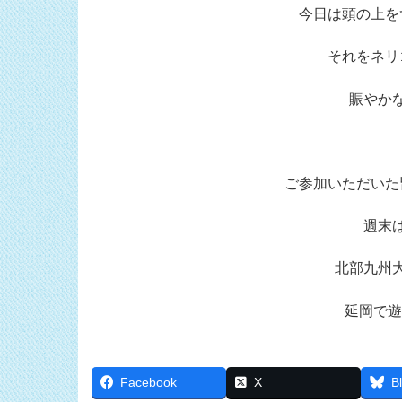
今日は頭の上を
それをネリ
賑やか
ご参加いただいた
週末
北部九州
延岡で遊
Facebook
X
B