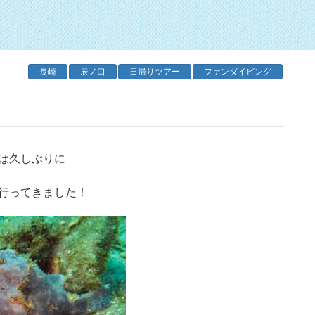
長崎
辰ノ口
日帰りツアー
ファンダイビング
は久しぶりに
行ってきました！