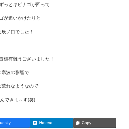
ずっとキビナゴが回って
ゴが追いかけたりと
な辰ノ口でした！
皆様有難うございました！
は寒波の影響で
大荒れなようなので
んできま～す(笑)
luesky
Hatena
Copy