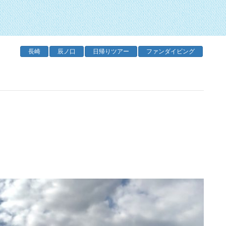
長崎
辰ノ口
日帰りツアー
ファンダイビング
！