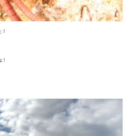
た！
ね！
！