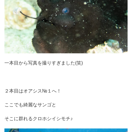
一本目から写真を撮りすぎました(笑)
２本目はオアシス№１へ！
ここでも綺麗なサンゴと
そこに群れるクロホシイシモチ♪