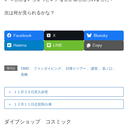
次は何が見られるかな？
Facebook
X
Bluesky
Hatena
LINE
Copy
海日記
OWD
、
ファンダイビング
、
日帰りツアー
、
講習
、
辰ノ口
、
長崎
１１月２９日尻久砂里
１２月１１日志賀島白瀬
ダイブショップ コスミック