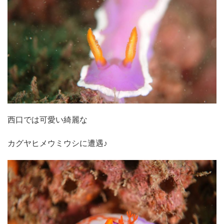
西口では可愛い綺麗な
カグヤヒメウミウシに遭遇♪