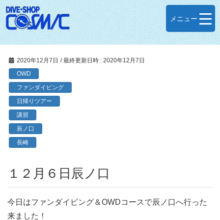
メニュー
2020年12月7日
/ 最終更新日時 :
2020年12月7日
OWD
ファンダイビング
日帰りツアー
講習
辰ノ口
長崎
１２月６日辰ノ口
今日はファンダイビング＆OWDコースで辰ノ口へ行った
来ました！