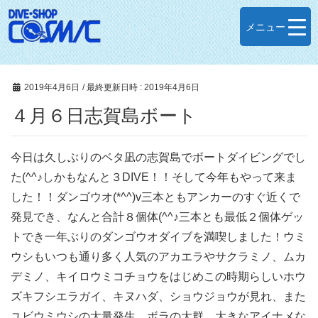
メニュー
2019年4月6日
/ 最終更新日時 :
2019年4月6日
４月６日志賀島ボート
今日は久しぶりのベタ凪の志賀島でボートダイビングでし
た(^^♪しかもなんと３DIVE！！そして今年もやって来ま
した！！ダンゴウオ(*^^)v三本ともアンカーのすぐ近くで
発見でき、なんと合計８個体(^^♪三本とも最低２個体ゲッ
トでき一年ぶりのダンゴウオダイブを満喫しました！ウミ
ウシもいつも通り多く人気のアカエラやサクラミノ、ムカ
デミノ、キイロウミコチョウをはじめこの時期らしいホウ
ズキフシエラガイ、キヌハダ、ショウジョウが見れ、また
ユビウミウシの大量発生、ボラの大群、大きなアイナメな