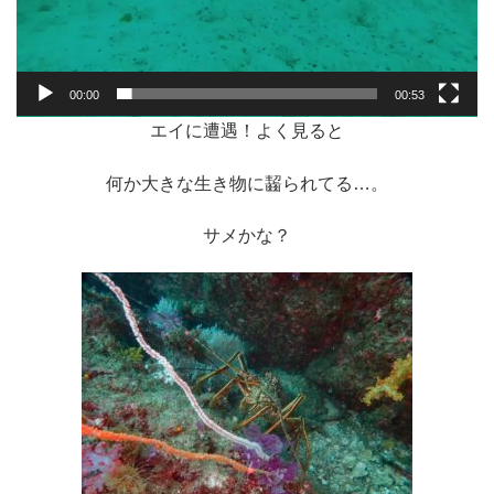
00:00
00:53
エイに遭遇！よく見ると
何か大きな生き物に齧られてる…。
サメかな？