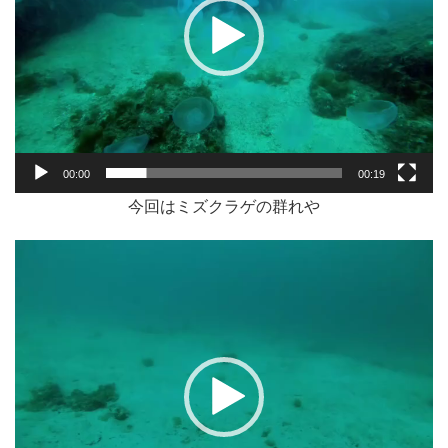
ー
00:00
00:19
今回はミズクラゲの群れや
動
画
プ
レ
ー
ヤ
ー