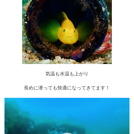
気温も水温も上がり
長めに潜っても快適になってきてます！
動
画
プ
レ
ー
ヤ