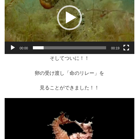
レ
ー
ヤ
ー
00:00
00:19
そしてついに！！
卵の受け渡し「命のリレー」を
見ることができました！！