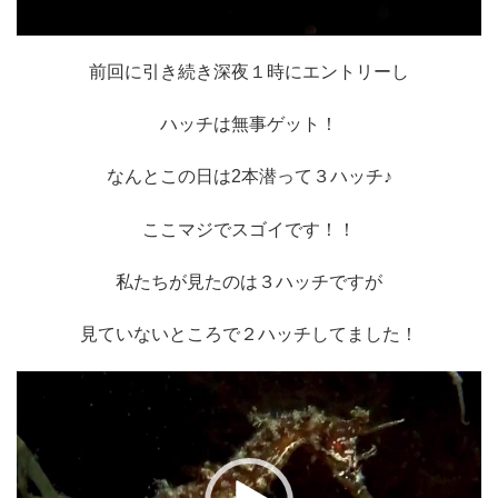
前回に引き続き深夜１時にエントリーし
ハッチは無事ゲット！
なんとこの日は2本潜って３ハッチ♪
ここマジでスゴイです！！
私たちが見たのは３ハッチですが
見ていないところで２ハッチしてました！
動
画
プ
レ
ー