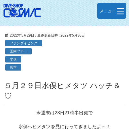
メニュー
2022年5月29日
/ 最終更新日時 :
2022年5月30日
ファンダイビング
国内ツアー
水俣
熊本
５月２９日水俣ヒメタツ ハッチ＆
♡
今週末は28日21時半出発で
水俣へヒメタツを見に行ってきましたよ～！