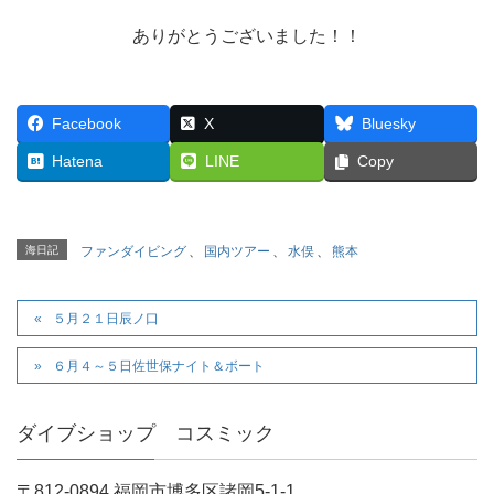
ありがとうございました！！
Facebook
X
Bluesky
Hatena
LINE
Copy
海日記
ファンダイビング
、
国内ツアー
、
水俣
、
熊本
５月２１日辰ノ口
６月４～５日佐世保ナイト＆ボート
ダイブショップ コスミック
〒812-0894 福岡市博多区諸岡5-1-1