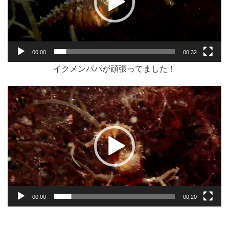
ヤ
ー
00:00
00:32
イクメンパパが頑張ってました！
動
画
プ
レ
ー
ヤ
ー
00:00
00:20