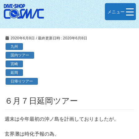
メニュー
2020年6月8日
/ 最終更新日時 :
2020年6月8日
九州
国内ツアー
宮崎
延岡
日帰りツアー
６月７日延岡ツアー
週末は今年最初の沖ノ島を計画しておりましたが。
玄界灘は時化予報の為、