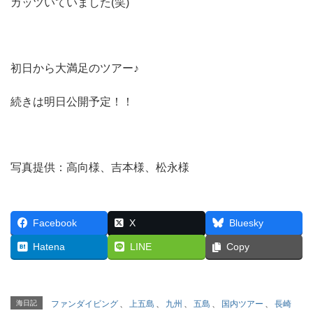
ガッツいていました(笑)
初日から大満足のツアー♪
続きは明日公開予定！！
写真提供：高向様、吉本様、松永様
Facebook
X
Bluesky
Hatena
LINE
Copy
海日記
ファンダイビング
、
上五島
、
九州
、
五島
、
国内ツアー
、
長崎