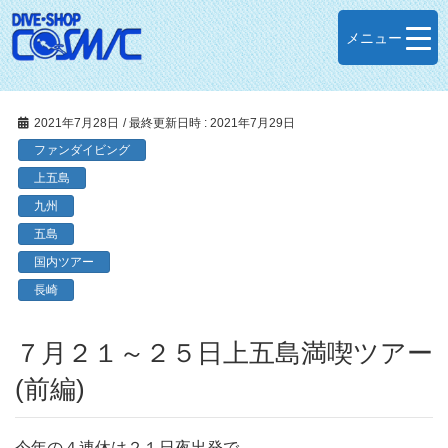
メニュー
2021年7月28日
/ 最終更新日時 :
2021年7月29日
ファンダイビング
上五島
九州
五島
国内ツアー
長崎
７月２１～２５日上五島満喫ツアー
(前編)
今年の４連休は２１日夜出発で