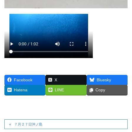
Facebook
X
Bluesky
Hatena
LINE
Copy
７月２７日沖ノ島