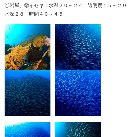
①岩屋、②イセキ：水温２０～２４ 透明度１５～２０
水深２８ 時間４０～４５