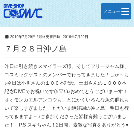
メニュー
2019年7月29日
/ 最終更新日時 :
2019年7月29日
７月２８日沖ノ島
昨日に引き続きスマイラーズ様、そしてフリージャム様、
コスミックゲストのメンバーで行ってきました！しか～も
♪今日は小川さんの１００本記念、土田さんの１０００本
記念DIVEでお祝いです(≧▽≦)♪おめでとうございまーす！
オオモンカエルアンコウも、とにかくいろんな魚の群れも
いて楽しすぎました！ただいま絶好調の沖ノ島、明日も行
ってきますよ～♪ご参加くださった皆様有難うございまし
た！ P.S スギちゃん！2日間、素敵な写真をありがとう♥