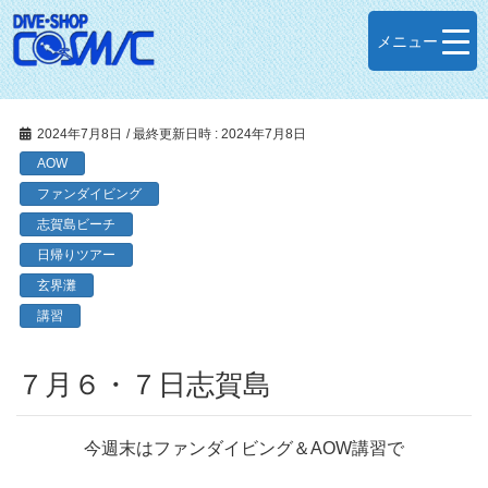
メニュー
2024年7月8日
/ 最終更新日時 :
2024年7月8日
AOW
ファンダイビング
志賀島ビーチ
日帰りツアー
玄界灘
講習
７月６・７日志賀島
今週末はファンダイビング＆AOW講習で