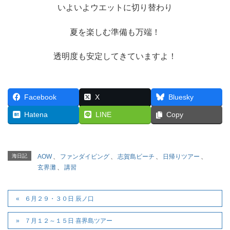
いよいよウエットに切り替わり
夏を楽しむ準備も万端！
透明度も安定してきていますよ！
Facebook
X
Bluesky
Hatena
LINE
Copy
海日記
AOW
、
ファンダイビング
、
志賀島ビーチ
、
日帰りツアー
、
玄界灘
、
講習
６月２９・３０日 辰ノ口
７月１２～１５日 喜界島ツアー