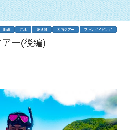
那覇
沖縄
慶良間
国内ツアー
ファンダイビング
アー(後編)