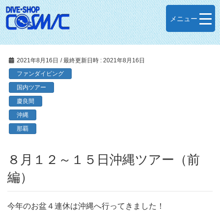
メニュー
2021年8月16日
/ 最終更新日時 :
2021年8月16日
ファンダイビング
国内ツアー
慶良間
沖縄
那覇
８月１２～１５日沖縄ツアー（前
編）
今年のお盆４連休は沖縄へ行ってきました！