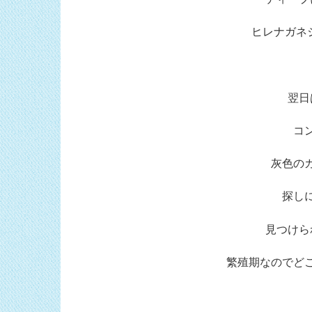
ヒレナガネ
翌日
コ
灰色の
探し
見つけら
繁殖期なのでど