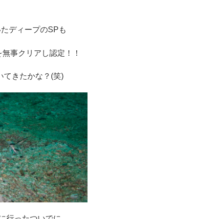
たディープのSPも
を無事クリアし認定！！
いてきたかな？(笑)
に行ったついでに