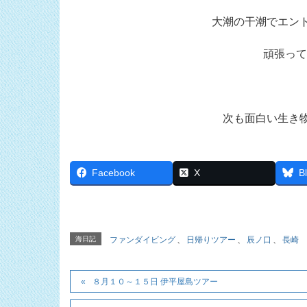
大潮の干潮でエン
頑張って
次も面白い生き
Facebook
X
B
海日記
ファンダイビング
、
日帰りツアー
、
辰ノ口
、
長崎
８月１０～１５日 伊平屋島ツアー