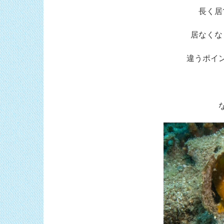
長く居
居なくな
違うポイ