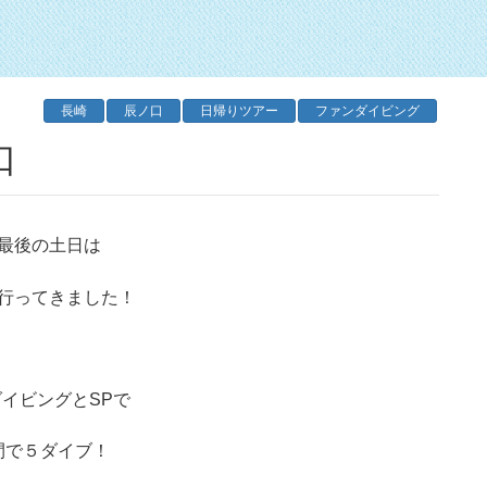
長崎
辰ノ口
日帰りツアー
ファンダイビング
口
最後の土日は
行ってきました！
イビングとSPで
間で５ダイブ！