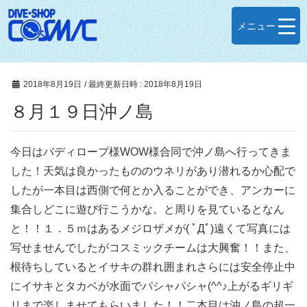
メニュー
2018年8月19日
/ 最終更新日時 :
2018年8月19日
８月１９日沖ノ島
今日はバディロープ様WOW様合同で沖ノ島へ行ってきま
した！天気は良かったもののウネリがあり潜れるか心配で
したが一本目は西側で何とか入ることができ、アンカーに
集合しどこに遊び行こうかな。と周りを見ているとなん
と！！１．５ｍはあるメジロザメが( ﾟДﾟ)遠くて写真には
写せませんでしたがコスミックチームは大興奮！！また、
根待ちしているとイサキの群れ囲まれさらには安全停止中
にイサキとタカベが水面でパシャパシャ(^^♪上がるギリギ
リまで楽しませてもらいました！！二本目は沖ノ島の超一