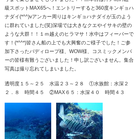
級スポットMAX65へ！エントリーすると360度キンギョハ
ナダイ(*^^)vアンカー周りはキンギョハナダイが玉のよう
に群れていました(笑)深場では大きなクエやイサキの壁の
ような大群！！１ｍ越えのヒラマサ！水中はフィーバーで
す！(*^^*)皆さん船の上でも大興奮のご様子でした！ご参
加下さったバディロープ様、WOW様、コスミックメンバ
ーの皆様有難うございました！申し訳ございません。集合
写真は撮り忘れてしまいました。
透明度１５～２５ 水温２３～２８ ①水族館：水深２
２．８ 時間４５ ②MAX６５：水深４０ 時間４３