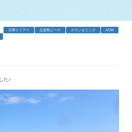
日帰りツアー
志賀島ビーチ
カウンセリング
AOW
した♪