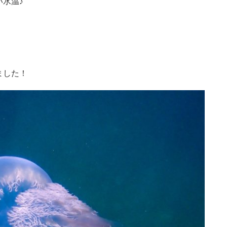
水温♪
ました！