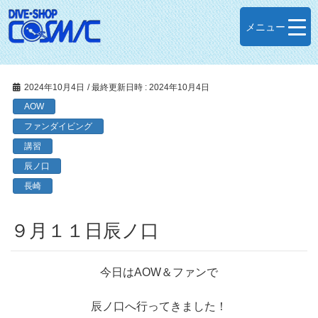
メニュー
2024年10月4日
/ 最終更新日時 :
2024年10月4日
AOW
ファンダイビング
講習
辰ノ口
長崎
９月１１日辰ノ口
今日はAOW＆ファンで
辰ノ口へ行ってきました！