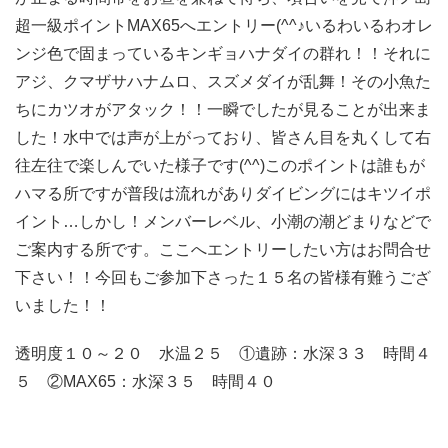
超一級ポイントMAX65へエントリー(^^♪いるわいるわオレ
ンジ色で固まっているキンギョハナダイの群れ！！それに
アジ、クマザサハナムロ、スズメダイが乱舞！その小魚た
ちにカツオがアタック！！一瞬でしたが見ることが出来ま
した！水中では声が上がっており、皆さん目を丸くして右
往左往で楽しんでいた様子です(^^)このポイントは誰もが
ハマる所ですが普段は流れがありダイビングにはキツイポ
イント…しかし！メンバーレベル、小潮の潮どまりなどで
ご案内する所です。ここへエントリーしたい方はお問合せ
下さい！！今回もご参加下さった１５名の皆様有難うござ
いました！！
透明度１０～２０ 水温２５ ①遺跡：水深３３ 時間４
５ ②MAX65：水深３５ 時間４０