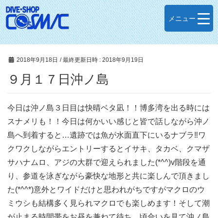
メニュー
2018年9月18日
/ 最終更新日時 :
2018年9月19日
９月１７日沖ノ島
今日は沖ノ島３日目は快晴ベタ凪！！博多湾を出る時には
スナメリも！！今日は何かいい感じと皆で話しながら沖ノ
島へ到着すると…遺跡では魚が水面直下にいるナブラ‼ワ
クワクしながらエントリーするとイサキ、タカベ、クマザ
サハナムロ、アジの大群で迎えられました(*^^)v階段を通
り、参道を泳ぎながら豪快な地形と共に楽しんで頂きまし
た(*^^*)意外とワイドだけと思われがちですがマクロのウ
ミウシも結構多く見られマクロでも楽しめます！そして潮
が止まる時間帯をお昼を兼ねて待ち、頃合いを見て沖ノ島