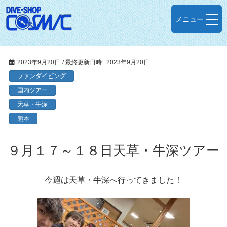
メニュー
2023年9月20日
/ 最終更新日時 :
2023年9月20日
ファンダイビング
国内ツアー
天草・牛深
熊本
９月１７～１８日天草・牛深ツアー
今週は天草・牛深へ行ってきました！