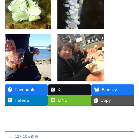
Facebook
X
Bluesky
Hatena
LINE
Copy
12月10日白涛