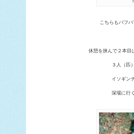
こちらもバフバ
休憩を挟んで２本目は
３人（匹
イソギン
深場に行