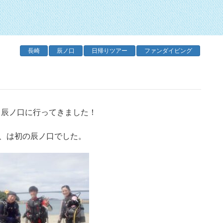
長崎
辰ノ口
日帰りツアー
ファンダイビング
と辰ノ口に行ってきました！
、は初の辰ノ口でした。