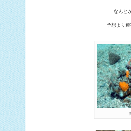
なんと
予想より透