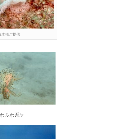
青木様ご提供
わふわ系✨