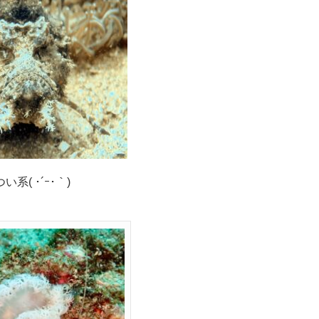
い系( ･´ｰ･｀)