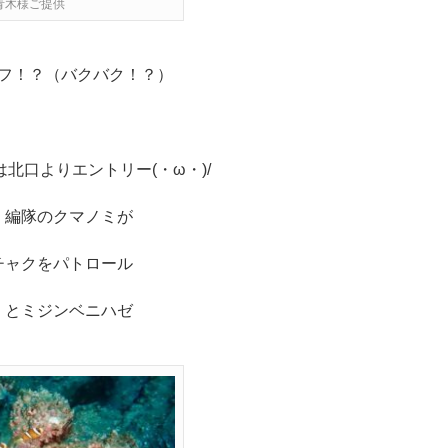
青木様ご提供
フ！？（バクバク！？）
北口よりエントリー(・ω・)/
）編隊のクマノミが
チャクをパトロール
くとミジンベニハゼ