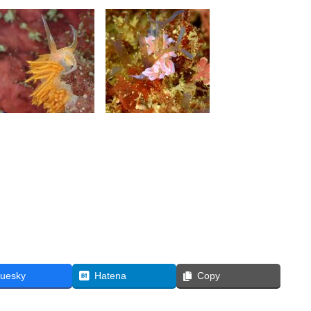
luesky
Hatena
Copy