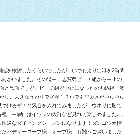
開催を検討したくらいでしたが、いつもより出港を2時間
へ向かいました。その道中、志賀島ビーチ組から中止の
た白瀬と黒瀬ですが、ビーチ組が中止になったのも納得。波
しかし、大きなうねりで水深１０ｍでもワカメがゆらゆら
見つけるぞ！と気合を入れてみましたが、ウネリに勝て
各種、中層にはイワシの大群など見れて楽しめました♪こ
ら快適なダイビングシーズンになります！ダンゴウオ情
ったバディーロープ様、オーブ様、有難うございました