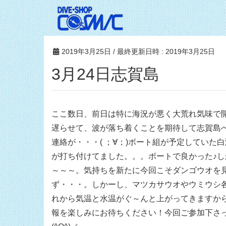
2019年3月25日
/ 最終更新日時 :
2019年3月25日
3月24日志賀島
ここ数日、前日は特に海況が悪く大荒れ気味で
遅らせて、波が落ち着くことを期待して志賀島
連絡が・・・( ；∀；)ボート組が予定してい
が打ち付けてました。。。ボートで良かった♪
～～～。気持ちを新たに今回こそダンゴウオを
ず・・・。しかーし、マツカサウオやウミウシ
れから気温と水温がぐ～んと上がってきますか
報を楽しみにお待ちください！今回ご参加下さ