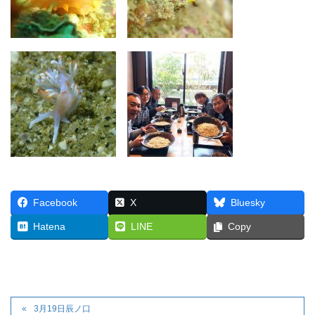
Facebook
X
Bluesky
Hatena
LINE
Copy
3月19日辰ノ口