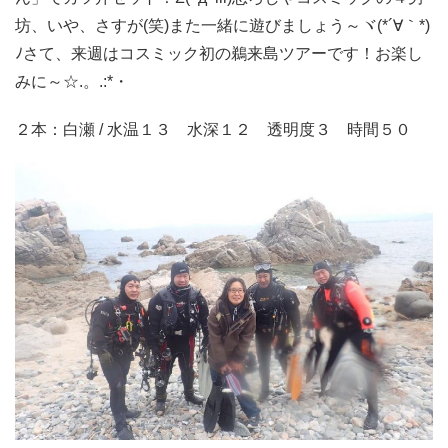
坊、いや、さすが(笑)また一緒に遊びましょう～ヾ(*´∀｀*)
ﾉさて、来週はコスミック初の鵜来島ツアーです！お楽し
みに～☆.。.:*・
２本：白瀬 / 水温１３ 水深１２ 透明度３ 時間５０