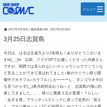
メニュー
2017年3月26日
/ 最終更新日時 :
2017年3月26日
3月25日志賀島
今日は、はるばる遠方より2名様も！ありがとうございま
すm(_ _)m 以前、クラゲSPでお越しくださった内倉さん
ですが、関西では見られないハナショウジョウウミウシな
ど見ることができて喜ばれてました♪春のウミウシ祭り開
催中でカラフル♪カラフル♪しかーーーし、ダンゴウオ今日
も見つからず(;_;)来月絶対会おうね～と、志賀島の海に約
束してきました。。。帰りに蕎麦３玉が普通！？らしい
「あずま屋」でランチ♪コスミックに戻って近所の「資さ
ん」でカツ丼セット！Σ(ﾟдﾟlll)恐ろしやコスミックの４男