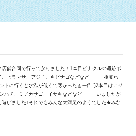
２店舗合同で行って参りました！1本目ピナクルの遺跡ポ
イ、ヒラマサ、アジ子、キビナゴなどなど・・・相変わ
トに行くと水温が低くて寒かったぁー(”_”)2本目はアジ
カンパチ、ミノカサゴ、イサキなどなど・・・いましたが
て遊びました♪それでもみんな大満足のようでした★みな