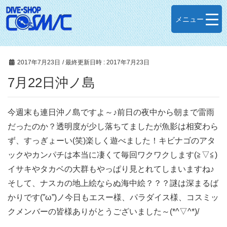
メニュー
2017年7月23日
/ 最終更新日時 :
2017年7月23日
7月22日沖ノ島
今週末も連日沖ノ島ですよ～♪前日の夜中から朝まで雷雨
だったのか？透明度が少し落ちてましたが魚影は相変わら
ず、すっぎょーい(笑)楽しく遊べました！キビナゴのアタ
ックやカンパチは本当に凄くて毎回ワクワクします(≧▽≦)
イサキやタカベの大群もやっぱり見とれてしまいますね♪
そして、ナスカの地上絵ならぬ海中絵？？？謎は深まるば
かりです(”ω”)ノ今日もエスー様、パラダイス様、コスミッ
クメンバーの皆様ありがとうございました～(*^▽^*)/