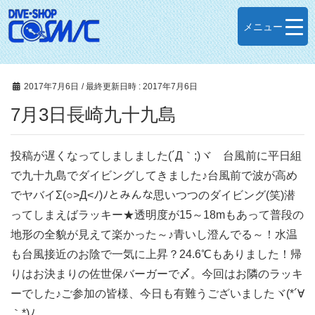
メニュー
2017年7月6日
/ 最終更新日時 :
2017年7月6日
7月3日長崎九十九島
投稿が遅くなってしましました(´Д｀;)ヾ 台風前に平日組
で九十九島でダイビングしてきました♪台風前で波が高め
でヤバイΣ(○>Д<ﾉ)ﾉとみんな思いつつのダイビング(笑)潜
ってしまえばラッキー★透明度が15～18mもあって普段の
地形の全貌が見えて楽かった～♪青いし澄んでる～！水温
も台風接近のお陰で一気に上昇？24.6℃もありました！帰
りはお決まりの佐世保バーガーで〆。今回はお隣のラッキ
ーでした♪ご参加の皆様、今日も有難うございましたヾ(*´∀
｀*)ﾉ