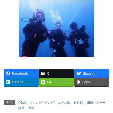
Facebook
X
Bluesky
Hatena
LINE
Copy
海日記
AOW
、
ファンダイビング
、
九十九島
、
佐世保
、
日帰りツアー
、
講習
、
長崎