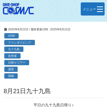
メニュー
2025年8月22日
/ 最終更新日時 :
2025年8月22日
AOW
ファンダイビング
九十九島
佐世保
日帰りツアー
講習
長崎
8月21日九十九島
平日の九十九島日帰り♪