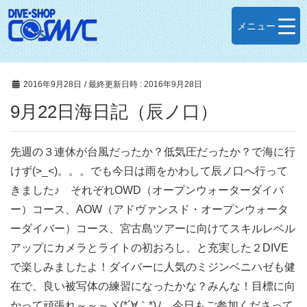
メニュー
2016年9月28日
/ 最終更新日時 :
2016年9月28日
9月22日海日記（辰ノ口）
先週の３連休が台風だったか？低気圧だったか？で海に行
けず(>_<)。。。でも今日は雨をかわして辰ノ口へ行って
きました♪ それぞれOWD（オープンウォーターダイバ
ー）コース、AOW（アドヴァンスド・オープンウォータ
ーダイバー）コース、宮古島ツアーに向けてスキルレベル
アップにカメラとライトの初おろし、と充実した２DIVE
で楽しみましたよ！ダイバーに人気のミジンベニハゼも健
在で、良い被写体の練習になったかな？みんな！目標に向
かって頑張れ～～～ヾ(*´∀｀*)ﾉ 今日もご参加くださって