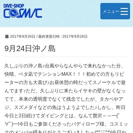
メニュー
2017年9月26日
/ 最終更新日時 :
2017年9月26日
9月24日沖ノ島
久しぶりの沖ノ島♪台風やらなんやらで来れなかった分、
快晴、ベタ凪でテンションMAX！！！初めての方もリピ
ーターの方も大喜び♪お昼休憩の時だってスノーケルで遊
んでます♪ただ、久しぶりに来たらイサキの壁がなくなっ
てて、本来の透明度でなくて残念でしたが、タカベやア
ジ、スズメダイなどの魚はうようよでした♪しかし、昨日
今日と2日続けてダイビングとは、なんて贅沢～～━(ﾟ
∀ﾟ)━!今日もご参加くださったバディロープ様、コスミッ
クのメンバー様ありがとうございました～(*^▽^*)/今日か