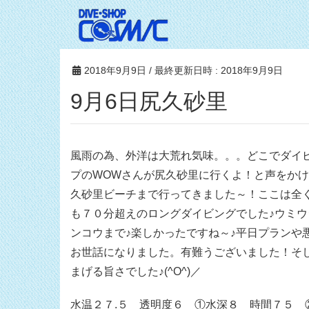
2018年9月9日
/ 最終更新日時 :
2018年9月9日
9月6日尻久砂里
風雨の為、外洋は大荒れ気味。。。どこでダイ
プのWOWさんが尻久砂里に行くよ！と声をか
久砂里ビーチまで行ってきました～！ここは全く
も７０分超えのロングダイビングでした♪ウミ
ンコウまで♪楽しかったですね～♪平日プランや
お世話になりました。有難うございました！そ
まげる旨さでした♪(^O^)／
水温２７.５ 透明度６ ①水深８ 時間７５ 