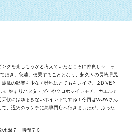
ビングを楽しもうかと考えていたところに仲良しショッ
けて頂き、急遽、便乗することとなり、超久々の長崎県尻
波風の影響も少なく砂地はとてもキレイで、２DIVEと
ウシに始まりハタタテダイやクロホシイシモチ、カエルア
悪天候にはゆるぎないポイントですね！今回はWOWさん
して、遅めのランチに鳥専門店へ行きましたが、ぶった
②水深７ 時間７０