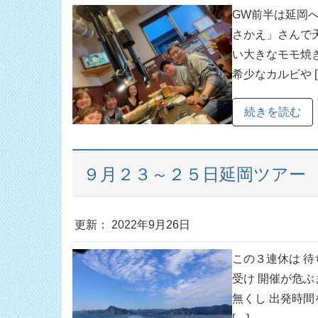
GW前半は延岡へ
さかえ」さんで
い大きなモモ焼
希少なカルビや [
続きを読む
９月２３～２５日延岡ツアー
更新： 2022年9月26日
この３連休は 待
受け 開催が危ぶ
無くし 出発時