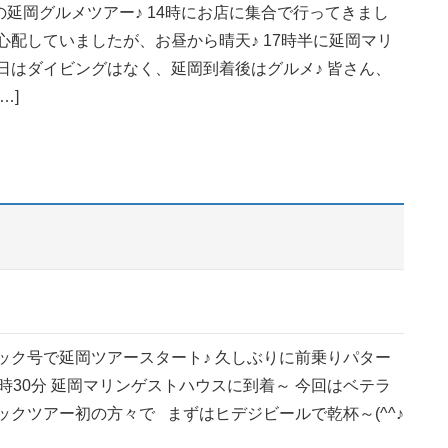
延岡グルメツアー♪ 14時にお店に集合で行ってきまし
心配していましたが、お昼から晴天♪ 17時半に延岡マリ
日はダイビングはなく、延岡到着後はグルメ♪ 皆さん、
…]
ミック号で延岡ツアースタート♪ 久しぶりに前乗りパター
2時30分 延岡マリンゲストハウスに到着～ 今回はベテラ
ックツアー初の方々で まずはヒデジビールで乾杯～(^^♪