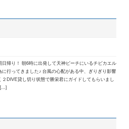
岡日帰り！ 朝6時に出発して天神ビーチにいるチビカエル
為に行ってきました♪ 台風の心配がある中、ぎりぎり影響
く２DIVE貸し切り状態で勝栄君にガイドしてもらいまし
…]