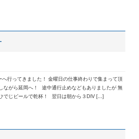
ー
ーへ行ってきました！ 金曜日の仕事終わりで集まって頂
会しながら延岡へ！ 途中通行止めなどもありましたが 無
ひでじビールで乾杯！ 翌日は朝から３DIV […]