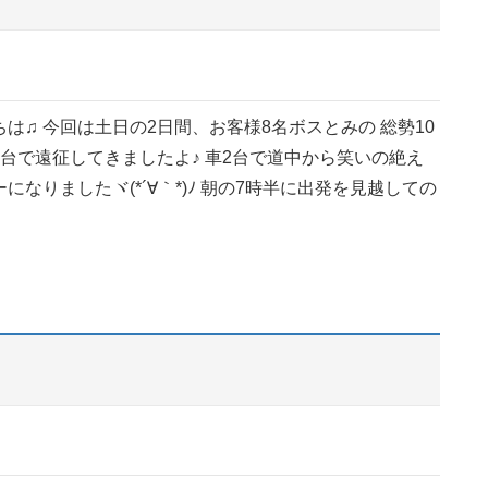
は♫ 今回は土日の2日間、お客様8名ボスとみの 総勢10
台で遠征してきましたよ♪ 車2台で道中から笑いの絶え
になりましたヾ(*´∀｀*)ﾉ 朝の7時半に出発を見越しての