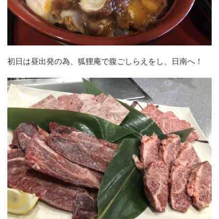
初日は昼出発の為、狐狸庵で腹ごしらえをし、日南へ！