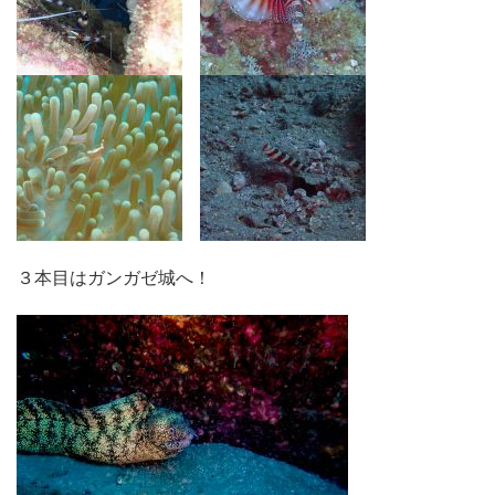
３本目はガンガゼ城へ！