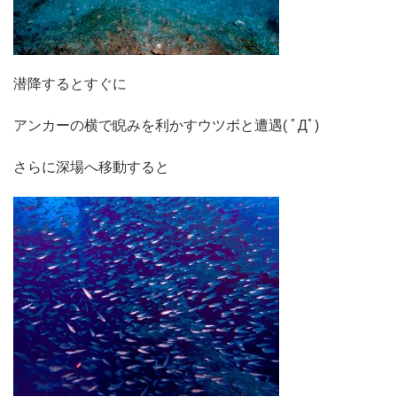
潜降するとすぐに
アンカーの横で睨みを利かすウツボと遭遇( ﾟДﾟ)
さらに深場へ移動すると