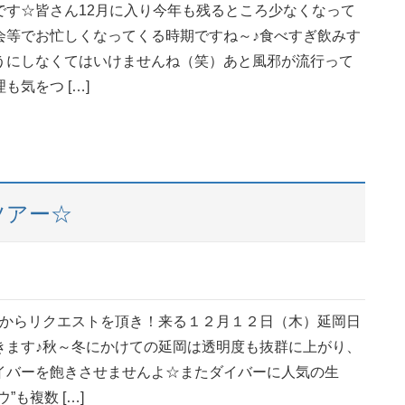
です☆皆さん12月に入り今年も残るところ少なくなって
会等でお忙しくなってくる時期ですね～♪食べすぎ飲みす
うにしなくてはいけませんね（笑）あと風邪が流行って
も気をつ […]
ツアー☆
様からリクエストを頂き！来る１２月１２日（木）延岡日
きます♪秋～冬にかけての延岡は透明度も抜群に上がり、
イバーを飽きさせませんよ☆またダイバーに人気の生
”も複数 […]