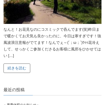
なんと！お花見なのにコスミックで呑んでます(笑)昨日ま
で暖かくてお天気も良かったのに、今日は寒すぎです！強
風波浪注意報がでてます！なんでぇ～(´；ω；`)ｳｩｩ花冷え
して、せっかくご参加くださるお客様に風邪をひかせては
い […]
続きを読む
最近の投稿
～夏季休暇のお知らせ～