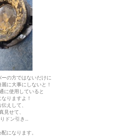
バーの方ではないだけに
綺麗に大事にしないと！
通に使用していると
になりますよ！
お伝えして、
真見せて、
りドン引き…
心配になります。