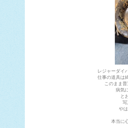
レジャーダイ
仕事の道具は
このまま普
病気
と
写
やは
本当に