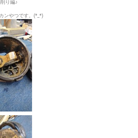
削り編♪
ンやつです。(*_*)