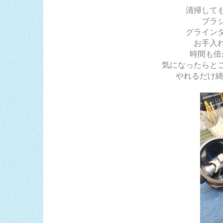
清掃して
ブラ
グライン
お手入
時間も倍
気になったらと
やれるだけ綺