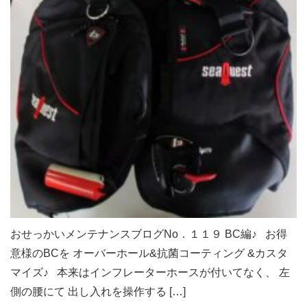
おせっかいメンテナンスブログNo．１１９ BC編♪ お得
意様のBCを オーバーホール&抗菌コーティング &カスタ
マイズ♪ 本来はインフレーターホースが付いてなく、 左
側の腰にて 出し入れを操作する […]