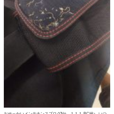
おせっかいメンテナンスブログNo．１１１ BC編♪ いつ