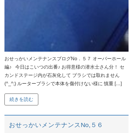
おせっかいメンテナンスブログNo．５７ オーバーホール
編♪ 今日はこいつの出番♪ お得意様の潜水士さん分！ セ
カンドステージ内が石灰化して ブラシでは取れません
(^_^;) ルーターブラシで本体を傷付けない様に 慎重 […]
続きを読む
おせっかいメンテナンスNo,５６