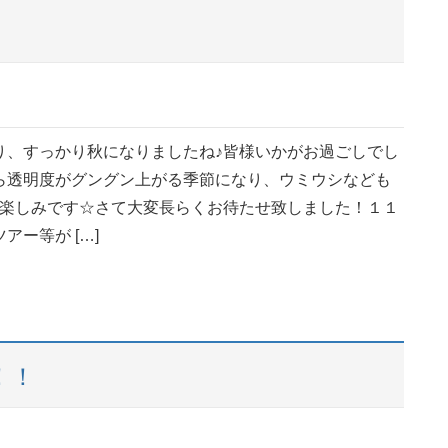
り、すっかり秋になりましたね♪皆様いかがお過ごしでし
ら透明度がグングン上がる季節になり、ウミウシなども
♪楽しみです☆さて大変長らくお待たせ致しました！１１
アー等が […]
！！