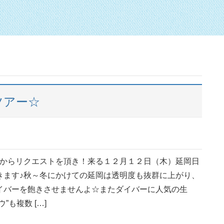
ツアー☆
様からリクエストを頂き！来る１２月１２日（木）延岡日
きます♪秋～冬にかけての延岡は透明度も抜群に上がり、
イバーを飽きさせませんよ☆またダイバーに人気の生
”も複数 […]