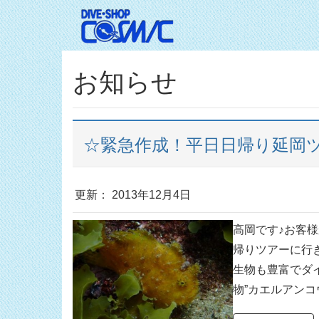
お知らせ
☆緊急作成！平日日帰り延岡
更新： 2013年12月4日
高岡です♪お客
帰りツアーに行
生物も豊富でダ
物”カエルアンコウ