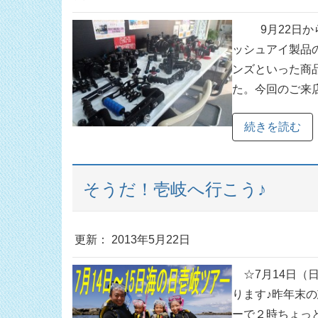
9月22日から
ッシュアイ製品
ンズといった商
た。今回のご来店
続きを読む
そうだ！壱岐へ行こう♪
更新： 2013年5月22日
☆7月14日（
ります♪昨年末
ーで２時ちょっと