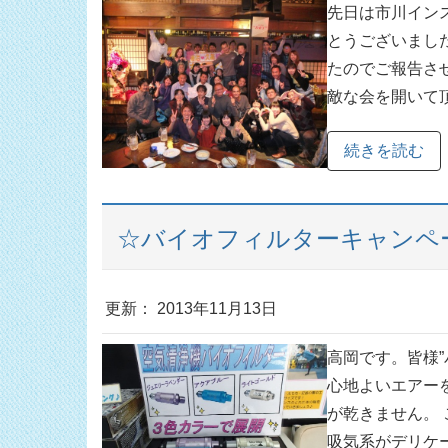
先日は市川イン
とうございまし
たのでご報告さ
敵な会を開いて頂
続きを読む
☆バイオフィルターキャンペ
更新： 2013年11月13日
高岡です。皆様
心地よいエアー
が乾きません。
吸気系がデリケート